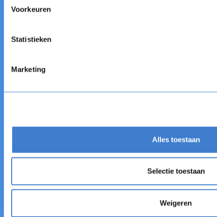
Voorkeuren
Meer weten?
Boek een gratis demo
Statistieken
Krijg een demo
Krijg een demo
Marketing
Auteurstool
Cases voor klanten
Co-auteur van AI
Blog
LMS
AI-experiment
Alles toestaan
FastPass
Evenementen
Integraties
Webinars
Diensten
Nieuws
Selectie toestaan
Weigeren
VS Articulate Rise
Over ons
VS Articulate Storyline
Voor investeerders