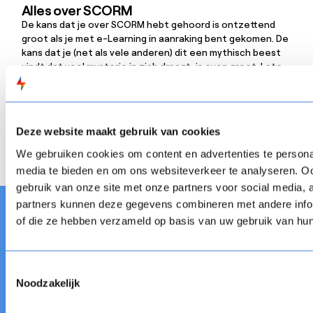
Alles over SCORM
Alles over SCORM
De kans dat je over SCORM hebt gehoord is ontzettend
groot als je met e-Learning in aanraking bent gekomen. De
kans dat je (net als vele anderen) dit een mythisch beest
vindt dat veel mysterie in zich draagt, is even groot. Laten
we SCORM eens van dichterbij bekijken en enkele
Alles over SCORM
Blog
Alles over SCORM
implicaties voor de praktijk bespreken. Ontdek hoe SCORM
software je kan helpen.
Deze website maakt gebruik van cookies
Next
We gebruiken cookies om content en advertenties te personal
media te bieden en om ons websiteverkeer te analyseren. Oo
gebruik van onze site met onze partners voor social media,
partners kunnen deze gegevens combineren met andere inform
of die ze hebben verzameld op basis van uw gebruik van hun
Toestemmingsselectie
FLOW
SPARKS is een flexibele digitale leeromgeving
Noodzakelijk
met een authoring tool, Learning Management System
en de FastPass.