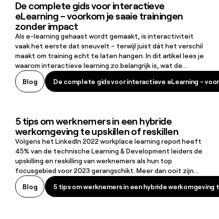
De complete gids voor interactieve
De complete gids voor interactieve eLearning – voorkom je saaie 
eLearning – voorkom je saaie trainingen
zonder impact
Als e-learning gehaast wordt gemaakt, is interactiviteit
vaak het eerste dat sneuvelt – terwijl juist dát het verschil
maakt om training echt te laten hangen. In dit artikel lees je
waarom interactieve learning zo belangrijk is, wat de
wetenschap daarover zegt, en krijg je 13 concrete tips om
De complete gids voor interactieve eLearning – voor
Blog
De complete gids voor interactieve eLearning – voor
je training boeiender én effectiever te maken.
5 tips om werknemers in een hybride
5 tips om werknemers in een hybride werkomgeving te upskillen of 
werkomgeving te upskillen of reskillen
Volgens het LinkedIn 2022 workplace learning report heeft
45% van de technische Learning & Development leiders de
upskilling en reskilling van werknemers als hun top
focusgebied voor 2023 gerangschikt. Meer dan ooit zijn
mensen op zoek naar een werkplek die zich richt op zowel
5 tips om werknemers in een hybride werkomgeving te
Blog
5 tips om werknemers in een hybride werkomgeving te
persoonlijke als professionele ontwikkeling.