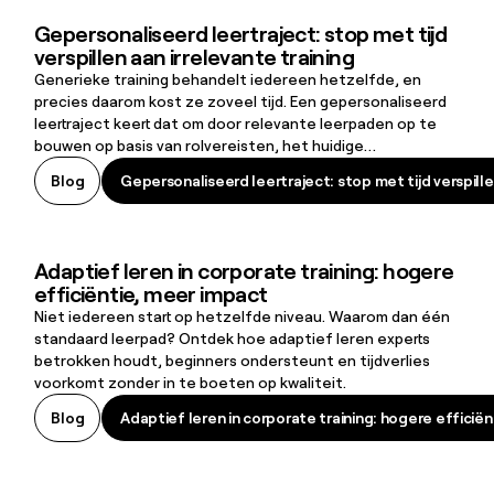
Gepersonaliseerd leertraject: stop met tijd
Gepersonaliseerd leertraject: stop met tijd verspillen aan irrelevan
verspillen aan irrelevante training
Generieke training behandelt iedereen hetzelfde, en
precies daarom kost ze zoveel tijd. Een gepersonaliseerd
leertraject keert dat om door relevante leerpaden op te
bouwen op basis van rolvereisten, het huidige
vaardigheidsniveau en leerbehoeften. Het resultaat:
Gepersonaliseerd leertraject: stop met tijd verspille
Blog
Gepersonaliseerd leertraject: stop met tijd verspille
lerenden blijven betrokken, skill gaps worden sneller
gedicht en organisaties bouwen aan een leercultuur die
retentie en duurzame groei ondersteunt.
Adaptief leren in corporate training: hogere
Adaptief leren in corporate training: hogere efficiëntie, meer impa
efficiëntie, meer impact
Niet iedereen start op hetzelfde niveau. Waarom dan één
standaard leerpad? Ontdek hoe adaptief leren experts
betrokken houdt, beginners ondersteunt en tijdverlies
voorkomt zonder in te boeten op kwaliteit.
Adaptief leren in corporate training: hogere efficië
Blog
Adaptief leren in corporate training: hogere efficië