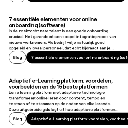
7 essentiële elementen voor online
7 essentiële elementen voor online onboarding (software)
onboarding (software)
In de zoektocht naar talent is een goede onboarding
cruciaal. Het garandeert een soepel integratieproces van
nieuwe werknemers. Als bedrijf wil je natuurlijk goed
opgeleid en loyaal personeel, dat echt bijdraagt aan je
bedrijfsmissie. Daarom steken bedrijven steeds meer
7 essentiële elementen voor online onboarding (sof
Blog
7 essentiële elementen voor online onboarding (sof
energie in de onboardingtraining van hun medewerkers.
Lees deze blog en ontdek de essentiële elementen voor
een succesvol online inwerkprogramma.
Adaptief e-Learning platform: voordelen,
Adaptief e-Learning platform: voordelen, voorbeelden en de 15 be
voorbeelden en de 15 beste platformen
Een e learning platform met adaptieve technologie
transformeert online leren door content, tempo en
toetsen af te stemmen op de noden van elke lerende.
Deze uitgebreide gids legt uit hoe adaptieve platformen
werken, waarom ze de betrokkenheid en prestaties
Adaptief e-Learning platform: voordelen, voorbeel
Blog
Adaptief e-Learning platform: voordelen, voorbeel
verhogen, en hoe organisaties ze in de praktijk kunnen
inzetten. Je ontdekt ook concrete voorbeelden, best