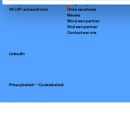
VS EasyGenerator
toegankelijkheid
1
VS LXP-auteurstools
Onze vacatures
Nieuws
Word een partner
Vind een partner
Contacteer ons
LinkedIn
Privacybeleid
Cookiebeleid