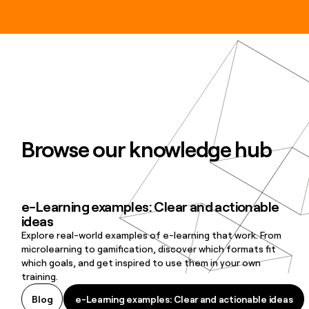
Browse our knowledge hub
e-Learning examples: Clear and actionable
e-Learning examples: Clear and actionable ideas
ideas
Explore real-world examples of e-learning that work. From
microlearning to gamification, discover which formats fit
which goals, and get inspired to use them in your own
training.
e-Learning examples: Clear and actionable ideas
Blog
e-Learning examples: Clear and actionable ideas