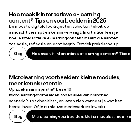
practices en een overzicht van de 15 beste e learning
platformen die het L&D-landschap vandaag vormgeven.
Hoe maak ik interactieve e-learning
Hoe maak ik interactieve e-learning content? Tips en voorbeelden
content? Tips en voorbeelden in 2025
De meeste digitale leertrajecten schieten tekort: de
aandacht verslapt en kennis vervaagt. In dit artikel lees je
hoe je interactieve e-learningcontent maakt die aanzet
tot actie, reflectie en echt begrip. Ontdek praktische tips
en voorbeelden om statische informatie om te zetten in
Hoe maak ik interactieve e-learning content? Tips 
Blog
Hoe maak ik interactieve e-learning content? Tips 
blijvend leren.
Microlearning voorbeelden: kleine modules,
Microlearning voorbeelden: kleine modules, meer kennisretentie
meer kennisretentie
Op zoek naar inspiratie? Deze 10
microlearningvoorbeelden tonen alles van branched
scenario’s tot checklists, en laten zien wanneer je wat het
beste inzet. Of je nu nieuwe medewerkers inwerkt,
compliancekennis wilt opfrissen of ondersteuning biedt op
Microlearning voorbeelden: kleine modules, meer ke
Blog
Microlearning voorbeelden: kleine modules, meer ke
het moment dat het nodig is: er is altijd een aanpak die
werkt.