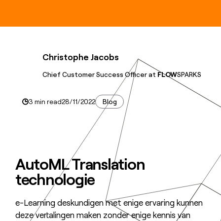
Christophe Jacobs
Chief Customer Success Officer at
FLOW
SPARKS
3 min read
28/11/2022
Blog
AutoML Translation
technologie
e-Learning deskundigen met enige ervaring kunnen
deze vertalingen maken zonder enige kennis van