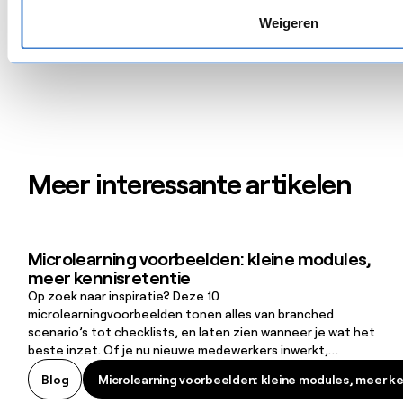
Weigeren
Meer interessante artikelen
Microlearning voorbeelden: kleine modules,
Microlearning voorbeelden: kleine modules, meer kennisretentie
meer kennisretentie
Op zoek naar inspiratie? Deze 10
microlearningvoorbeelden tonen alles van branched
scenario’s tot checklists, en laten zien wanneer je wat het
beste inzet. Of je nu nieuwe medewerkers inwerkt,
compliancekennis wilt opfrissen of ondersteuning biedt op
Microlearning voorbeelden: kleine modules, meer ke
Blog
Microlearning voorbeelden: kleine modules, meer ke
het moment dat het nodig is: er is altijd een aanpak die