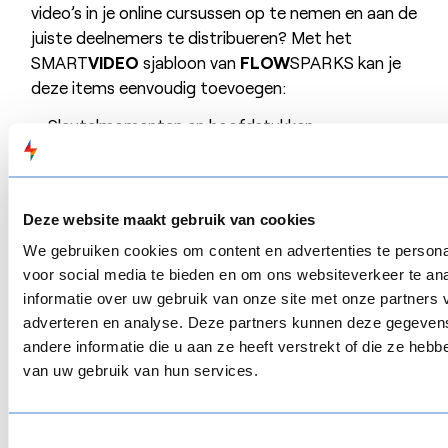
video’s in je online cursussen op te nemen en aan de
juiste deelnemers te distribueren? Met het
SMART
VIDEO
sjabloon van
FLOW
SPARKS kan je
deze items eenvoudig toevoegen:
Sleutelmomenten en hoofdstukken
Hotspots met extra informatie
Hotspots met extra vragen
Vertalingen in meerdere talen
Deze website maakt gebruik van cookies
We gebruiken cookies om content en advertenties te persona
Vraag een demo aan
voor social media te bieden en om ons websiteverkeer te an
informatie over uw gebruik van onze site met onze partners 
adverteren en analyse. Deze partners kunnen deze gegeve
*Lees altijd de meest recente voorwaarden op de
andere informatie die u aan ze heeft verstrekt of die ze heb
website van de aanbieder.
van uw gebruik van hun services.
Toestemmingsselectie