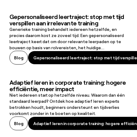
werkt.
Gepersonaliseerd leertraject: stop met tijd
Gepersonaliseerd leertraject: stop met tijd verspillen aan irrelevan
verspillen aan irrelevante training
Generieke training behandelt iedereen hetzelfde, en
precies daarom kost ze zoveel tijd. Een gepersonaliseerd
leertraject keert dat om door relevante leerpaden op te
bouwen op basis van rolvereisten, het huidige
vaardigheidsniveau en leerbehoeften. Het resultaat:
Gepersonaliseerd leertraject: stop met tijd verspille
Blog
Gepersonaliseerd leertraject: stop met tijd verspille
lerenden blijven betrokken, skill gaps worden sneller
gedicht en organisaties bouwen aan een leercultuur die
retentie en duurzame groei ondersteunt.
Adaptief leren in corporate training: hogere
Adaptief leren in corporate training: hogere efficiëntie, meer impa
efficiëntie, meer impact
Niet iedereen start op hetzelfde niveau. Waarom dan één
standaard leerpad? Ontdek hoe adaptief leren experts
betrokken houdt, beginners ondersteunt en tijdverlies
voorkomt zonder in te boeten op kwaliteit.
Adaptief leren in corporate training: hogere efficië
Blog
Adaptief leren in corporate training: hogere efficië