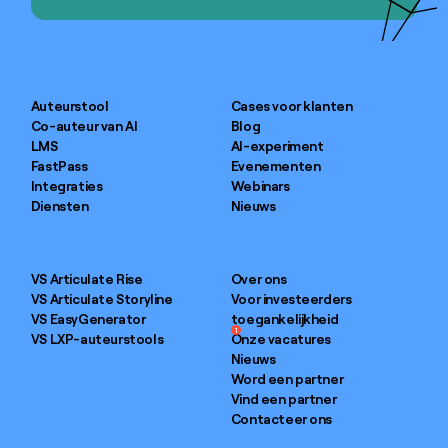
Auteurstool
Cases voor klanten
Co-auteur van AI
Blog
LMS
AI-experiment
FastPass
Evenementen
Integraties
Webinars
Diensten
Nieuws
VS Articulate Rise
Over ons
VS Articulate Storyline
Voor investeerders
VS EasyGenerator
toegankelijkheid
1
VS LXP-auteurstools
Onze vacatures
Nieuws
Word een partner
Vind een partner
Contacteer ons