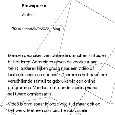
Flowsparks
Author
3 min read
23/2/2022
Blog
Mensen gebruiken verschillende stimuli en zintuigen
bij het leren. Sommigen geven de voorkeur aan
tekst, anderen kijken graag naar een video of
luisteren naar een podcast. Daarom is het goed om
verschillende stimuli te gebruiken in een online
programma. Vandaar dat goede training video
software onmisbaar is.
Video is onmisbaar in onze vrije tijd maar ook op
het werk. Met een combinatie van visuele