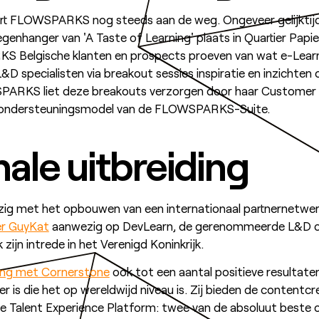
t FLOWSPARKS nog steeds aan de weg. Ongeveer gelijktijd
enhanger van 'A Taste of Learning' plaats in Quartier Papie
 Belgische klanten en prospects proeven van wat e-Learn
D specialisten via breakout sessies inspiratie en inzichten
SPARKS liet deze breakouts verzorgen door haar Customer 
et ondersteuningsmodel van de FLOWSPARKS-Suite.
nale uitbreiding
ig met het opbouwen van een internationaal partnernetwerk.
er GuyKat
aanwezig op DevLearn, de gerenommeerde L&D co
n intrede in het Verenigd Koninkrijk.
ng met Cornerstone
ook tot een aantal positieve resultate
r is die het op wereldwijd niveau is. Zij bieden de conten
 Talent Experience Platform: twee van de absoluut beste 