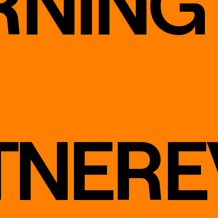
RNING
TNER