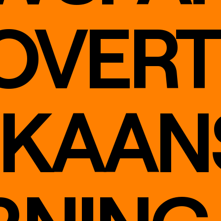
OVERT
IKAANS