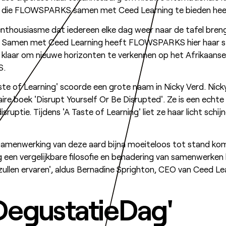
len die FLOWSPARKS samen met Ceed Learning te bieden hee
t enthousiasme dat iedereen elke dag weer naar de tafel bre
. Samen met Ceed Learning heeft FLOWSPARKS hier haar ste
klaar om nieuwe horizonten te verkennen op het Afrikaanse 
S.
te of Learning' scoorde een grote naam in Nicky Verd. Nicky
ire boek 'Disrupt Yourself Or Be Disrupted'. Ze is een echt
isruptie. Tijdens 'A Taste of Learning' liet ze haar licht schi
amenwerking van deze aard bijna moeiteloos tot stand komt
n vergelijkbare filosofie en benadering van samenwerken 
ullen ervaren', aldus Bernadine Sprighton, CEO van Ceed Le
'DegustatieDag'