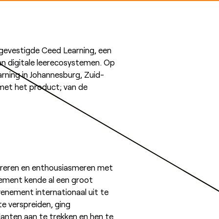
evestigde Ceed Learning, een
n digitale leerecosystemen. Op
ning in Johannesburg, Zuid-
 met het product; van de
pireren en enthousiasmeren met
nement kende al een groot
enement internationaal uit te
te verspreiden, ging
anten aan te trekken en hen te