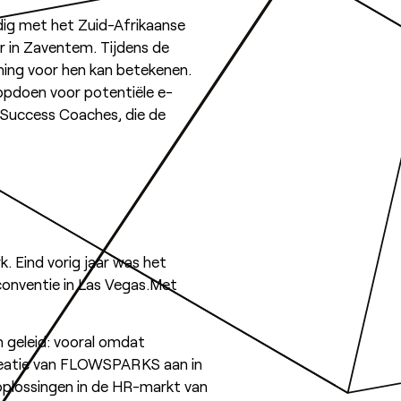
ig met het Zuid-Afrikaanse
r in Zaventem. Tijdens de
ing voor hen kan betekenen.
 opdoen voor potentiële e-
Success Coaches, die de
 Eind vorig jaar was het
nventie in Las Vegas.Met
n geleid: vooral omdat
tcreatie van FLOWSPARKS aan in
oplossingen in de HR-markt van