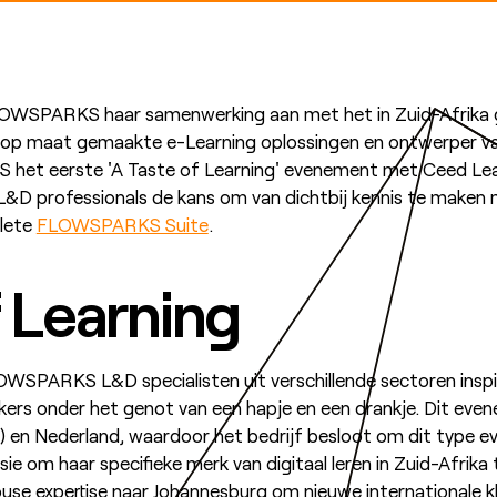
OWSPARKS haar samenwerking aan met het in Zuid-Afrika g
an op maat gemaakte e-Learning oplossingen en ontwerper va
 het eerste 'A Taste of Learning' evenement met Ceed Lear
 L&D professionals de kans om van dichtbij kennis te maken
plete
FLOWSPARKS Suite
.
 Learning
LOWSPARKS L&D specialisten uit verschillende sectoren ins
ers onder het genot van een hapje en een drankje. Dit eve
) en Nederland, waardoor het bedrijf besloot om dit type ev
 om haar specifieke merk van digitaal leren in Zuid-Afrika 
e expertise naar Johannesburg om nieuwe internationale kl