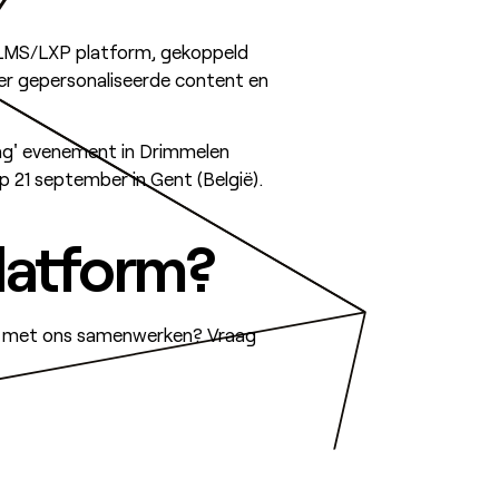
 LMS/LXP platform, gekoppeld
r gepersonaliseerde content en
ng' evenement in Drimmelen
p 21 september in Gent (België).
platform?
je met ons samenwerken? Vraag