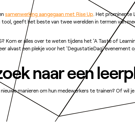
en
samenwerking aangegaan met Rise Up
. Het prominente
ool, geeft het beste van twee werelden in termen van mee
Kom er alles over te weten tijdens het 'A Taste of Learni
veer alvast een plekje voor het 'DegustatieDag' evenement o
zoek naar een leer
ar nieuwe manieren om hun medewerkers te trainen? Of wil 