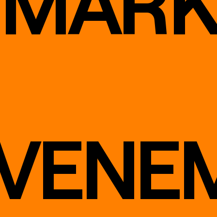
 MAR
EVENE