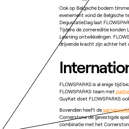
Ook op Belgische bodem timmer
evenement vond de Belgische teg
DegustatieDag laat FLOWSPARKS
Tijdens de zomereditie konden L&
Learning ontwikkelingen. FLOW
drijvende kracht zijn achter h
Internatio
FLOWSPARKS is al enige tijd bez
FLOWSPARKS team met
partn
GuyKat doet FLOWSPARKS ook zij
Bovendien heeft de
samenwerki
Cornerstone de gevestigde spele
combinatie met het Cornerstone