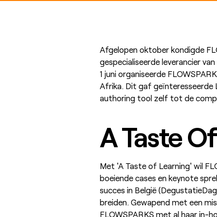
Afgelopen oktober kondigde FL
gespecialiseerde leverancier v
1 juni organiseerde FLOWSPARKS
Afrika. Dit gaf geïnteresseerde
authoring tool zelf tot de com
A Taste Of
Met 'A Taste of Learning' wil F
boeiende cases en keynote sprek
succes in België (DegustatieDag
breiden. Gewapend met een missie
FLOWSPARKS met al haar in-hous