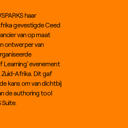
WSPARKS haar
Afrika gevestigde Ceed
rancier van op maat
n ontwerper van
organiseerde
f Learning' evenement
Zuid-Afrika. Dit gaf
de kans om van dichtbij
n de authoring tool
Suite.