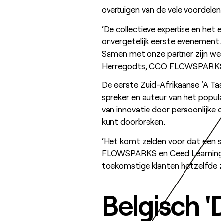
overtuigen van de vele voorde
‘De collectieve expertise en he
onvergetelijk eerste evenement
Samen met onze partner zijn we 
Herregodts, CCO FLOWSPARK
De eerste Zuid-Afrikaanse 'A Tas
spreker en auteur van het popula
van innovatie door persoonlijke d
kunt doorbreken.
‘Het komt zelden voor dat een s
FLOWSPARKS en Ceed Learning ee
toekomstige klanten hetzelfde z
Belgisch 