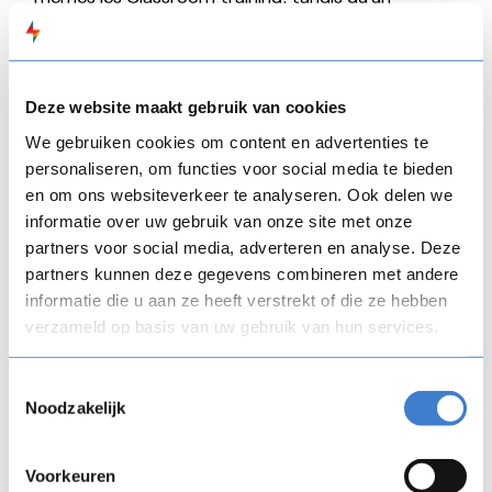
partenaire externe s’est porté garant de nos
modules d’apprentissage en ligne. Nous avons
rédigé le contenu avec une équipe mondiale de
développement de cours composée d’experts
Deze website maakt gebruik van cookies
internes en la matière et de quelques rédacteurs
We gebruiken cookies om content en advertenties te
techniques », explique Melvin Schaap. « La majeure
personaliseren, om functies voor social media te bieden
partie du matériel ayant déjà été rédigée, l’accent
en om ons websiteverkeer te analyseren. Ook delen we
est désormais mis sur la conception des cours.
informatie over uw gebruik van onze site met onze
Nous voulons rendre nos cours de formation plus
partners voor social media, adverteren en analyse. Deze
attrayants grâce à des blocs de formation courts
partners kunnen deze gegevens combineren met andere
et interactifs et nous allons travailler davantage
informatie die u aan ze heeft verstrekt of die ze hebben
avec la formation par vidéo ».
verzameld op basis van uw gebruik van hun services.
2. Élargir le programme de formation
Toestemmingsselectie
Noodzakelijk
numérique en permettant aux employés de
créer facilement des parcours
d’apprentissage interactifs avec l’outil de
Voorkeuren
création FLOWSPARKS