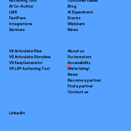
Authoring Tool
Customer cases
AI Co-Author
Blog
LMS
AI Experiment
FastPass
Events
Integrations
Webinars
Services
News
VS Articulate Rise
About us
VS Articulate Storyline
For investors
VS EasyGenerator
Accessibility
1
VS LXP Authoring Tool
We’re hiring!
News
Become a partner
Find a partner
Contact us
LinkedIn