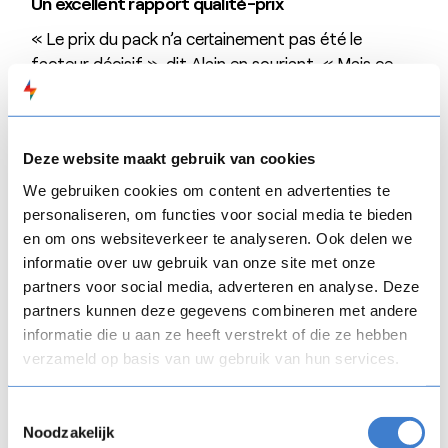
Un excellent rapport qualité-prix
« Le prix du pack n’a certainement pas été le
facteur décisif », dit Alain en souriant. « Mais ce
que vous obtenez pour ce prix chez
FLOW
SPARKS
l’a été. C’est là que
FLOW
SPARKS a un sérieux
avantage sur les autres outils. Si, au départ, vous
Deze website maakt gebruik van cookies
n’avez que du contenu et que vous ne savez, pour
ainsi dire, rien du reste, l’outil vous guide, au moyen
We gebruiken cookies om content en advertenties te
d’un parcours de questions, vers les quatre ou cinq
personaliseren, om functies voor social media te bieden
modèles les plus appropriés pour construire votre
en om ons websiteverkeer te analyseren. Ook delen we
informatie over uw gebruik van onze site met onze
e-Learning et atteindre vos objectifs
partners voor social media, adverteren en analyse. Deze
d’apprentissage, parmi une large gamme. »
partners kunnen deze gegevens combineren met andere
« En remplissant ces modèles, vous savez que
informatie die u aan ze heeft verstrekt of die ze hebben
votre module numérique atteindra l’objectif
verzameld op basis van uw gebruik van hun services.
d’apprentissage, que l’ensemble sera bien présenté,
que le contenu est bien mélangé et que l’e-
Toestemmingsselectie
Learning est interactif. Comme nous n’avions
Noodzakelijk