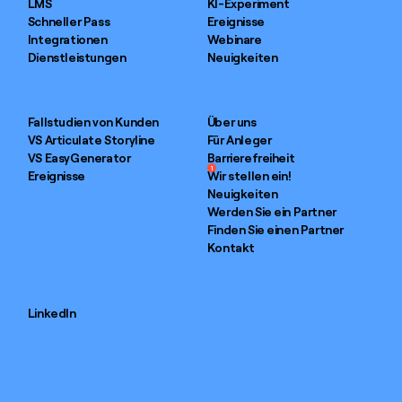
LMS
KI-Experiment
Schneller Pass
Ereignisse
Integrationen
Webinare
Dienstleistungen
Neuigkeiten
Fallstudien von Kunden
Über uns
VS Articulate Storyline
Für Anleger
VS EasyGenerator
Barrierefreiheit
1
Ereignisse
Wir stellen ein!
Neuigkeiten
Werden Sie ein Partner
Finden Sie einen Partner
Kontakt
LinkedIn