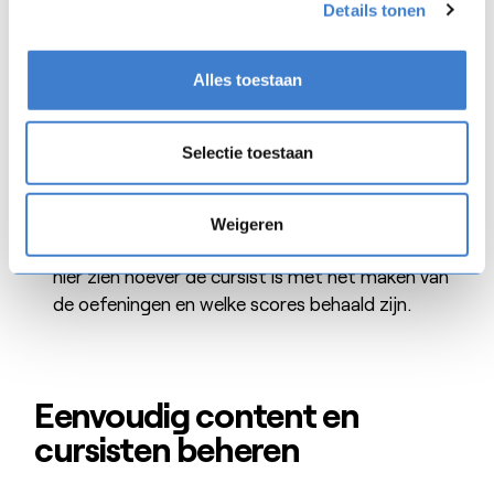
Details tonen
moet leuk zijn om te doen en een positief gevoel
geven. Met
STORY
WISE is de feedback op
gekozen antwoorden altijd positief en je leert bij
Alles toestaan
elk dilemma iets; ook als je het beste antwoord
hebt gekozen.
Selectie toestaan
Trainer widget: Met de trainer widget kunnen de
taaltrainers per cursist een leertraject
vormgeven met geschikte oefeningen die
Weigeren
aansluiten op het kennisniveau. Ook kunnen zij
hier zien hoever de cursist is met het maken van
de oefeningen en welke scores behaald zijn.
Eenvoudig content en
cursisten beheren