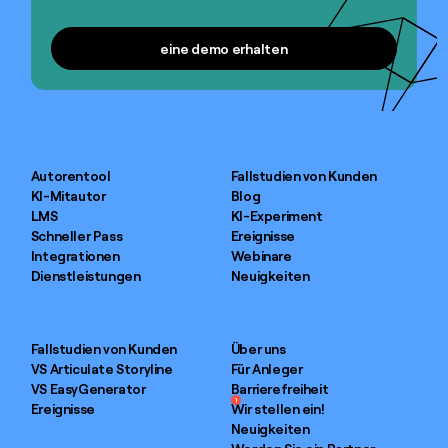
eine demo erhalten
eine demo erhalten
Autorentool
Fallstudien von Kunden
KI-Mitautor
Blog
LMS
KI-Experiment
Schneller Pass
Ereignisse
Integrationen
Webinare
Dienstleistungen
Neuigkeiten
Fallstudien von Kunden
Über uns
VS Articulate Storyline
Für Anleger
VS EasyGenerator
Barrierefreiheit
1
Ereignisse
Wir stellen ein!
Neuigkeiten