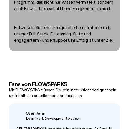
Programm, das nicht nur Wissen vermittelt, sondern
auch Bewusstsein schafft und Fähigkeiten trainiert.
Entwickeln Sie eine erfolgreiche Lernstrategie mit
unserer Full-Stack-E-Learning-Suite und
engagiertem Kundensupport. Ihr Erfolg ist unser Ziel.
Fans von
FLOW
SPARKS
Mit FLOWSPARKS müssen Sie kein Instruktionsdesigner sein,
um Inhalte zu erstellen oder anzupassen.
Sven Joris
Learning & Development Advisor
"
FLOW
SPARKS has a short learning curve. At first, it