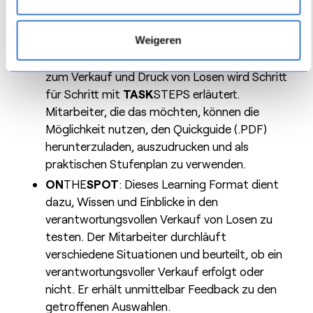
werden in Onlinemagazinen mit
maßgeschneiderten Animationen ansprechend
wiedergegeben.
Weigeren
TASK
STEPS: Die Bedienung des Terminals
zum Verkauf und Druck von Losen wird Schritt
für Schritt mit
TASK
STEPS erläutert.
Mitarbeiter, die das möchten, können die
Möglichkeit nutzen, den Quickguide (.PDF)
herunterzuladen, auszudrucken und als
praktischen Stufenplan zu verwenden.
ON
THE
SPOT
: Dieses Learning Format dient
dazu, Wissen und Einblicke in den
verantwortungsvollen Verkauf von Losen zu
testen. Der Mitarbeiter durchläuft
verschiedene Situationen und beurteilt, ob ein
verantwortungsvoller Verkauf erfolgt oder
nicht. Er erhält unmittelbar Feedback zu den
getroffenen Auswahlen.