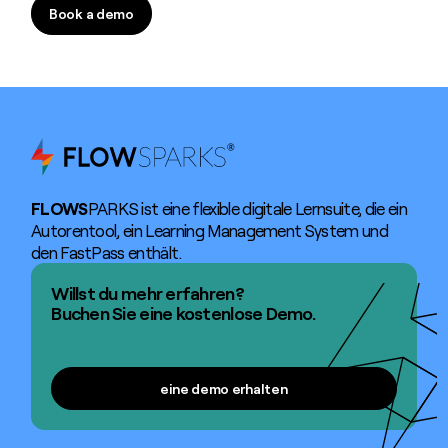
Book a demo
Book a demo
FLOWS
PARKS ist eine flexible digitale Lernsuite, die ein
Autorentool, ein Learning Management System und
den FastPass enthält.
Willst du mehr erfahren?
Buchen Sie eine kostenlose Demo.
eine demo erhalten
eine demo erhalten