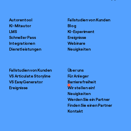
Autorentool
Fallstudien von Kunden
KI-Mitautor
Blog
LMS
KI-Experiment
Schneller Pass
Ereignisse
Integrationen
Webinare
Dienstleistungen
Neuigkeiten
Fallstudien von Kunden
Über uns
VS Articulate Storyline
Für Anleger
VS EasyGenerator
Barrierefreiheit
1
Ereignisse
Wir stellen ein!
Neuigkeiten
Werden Sie ein Partner
Finden Sie einen Partner
Kontakt