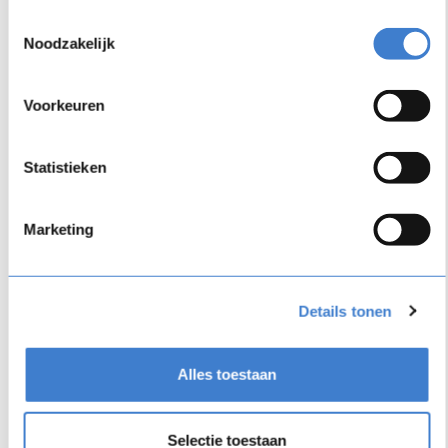
Toestemmingsselectie
Noodzakelijk
Loslegen
Voorkeuren
Verwendete
FLOW
SPARKS-Merkmale:
Statistieken
Marketing
THEME
PAGE: Die Programme werden auf
einer ansprechend gestalteten Seite
präsentiert. Das gibt Halt und Struktur und
Details tonen
bietet die Möglichkeit, die Programme als
Nachschlagewerk zu verwenden. Ideal für
Mitarbeiter, die ihr Wissen auffrischen wollen.
Alles toestaan
SMART
PAGES
: Alle Informationen und das
Wissen über die Spiele von Nederlandse Loterij
Selectie toestaan