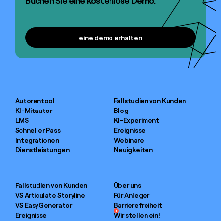
Buchen Sie eine kostenlose Demo.
eine demo erhalten
eine demo erhalten
Autorentool
Fallstudien von Kunden
KI-Mitautor
Blog
LMS
KI-Experiment
Schneller Pass
Ereignisse
Integrationen
Webinare
Dienstleistungen
Neuigkeiten
Fallstudien von Kunden
Über uns
VS Articulate Storyline
Für Anleger
VS EasyGenerator
Barrierefreiheit
1
Ereignisse
Wir stellen ein!