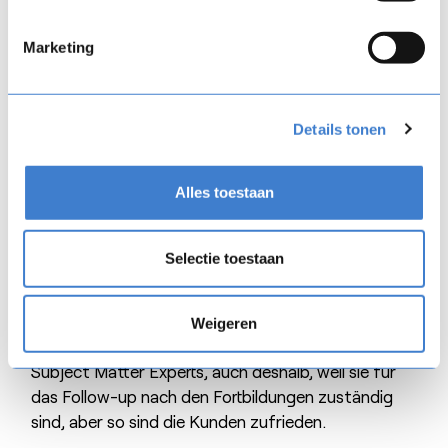
Subject matter expert
Marketing
Um einen solchen Lehrweg aufzubauen, braucht
man natürlich Content, und den hat man im
Unternehmen. Deshalb wurden etwa 20
Details tonen
Personalmitglieder zu „Subject Matter Experts“,
also Themenexperten, kurz SMEs, ausgebildet, um
den wahren Bedarf im Vertrieb zu erfassen.
Alles toestaan
Ausgangspunkt ist für sie die Frage, was ein
Vertriebsmitarbeiter kennen muss, um seinen Job
Selectie toestaan
einwandfrei zu erledigen, und wie man den nötigen
Content erstellen kann, damit die
Vertriebsmitarbeiter diese Kenntnisse erwerben.
Weigeren
Das bedeutet zwar zusätzliche Arbeit für die
Subject Matter Experts, auch deshalb, weil sie für
das Follow-up nach den Fortbildungen zuständig
sind, aber so sind die Kunden zufrieden.