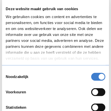
Modulares und integriertes Lernen
Deze website maakt gebruik van cookies
In der ersten Phase geht es darum, den Bedarf und
die Prioritäten für das Out of Home Team zu
We gebruiken cookies om content en advertenties te
erfassen. Was benötigt das Team, um die Dinge
personaliseren, om functies voor social media te bieden
effizienter anzugehen, wenn das Gastgewerbe
en om ons websiteverkeer te analyseren. Ook delen we
wieder öffnet? Wo liegen die Prioritäten in den
informatie over uw gebruik van onze site met onze
ersten Monaten nach der Wiedereröffnung? Und
partners voor social media, adverteren en analyse. Deze
wo auf längere Sicht?
partners kunnen deze gegevens combineren met andere
informatie die u aan ze heeft verstrekt of die ze hebben
Als das geklärt war, konnte Alken-Maes mit der
verzameld op basis van uw gebruik van hun services.
Ausarbeitung eines Lehrwegs für ihre
Vertriebsmitarbeiter innerhalb von
FLOW
SPARKS
Toestemmingsselectie
beginnen. Modulare Lehrwege in einer integrierten
Noodzakelijk
Lernumgebung kombinieren, verschiedene
Lernformen wie Q&As mit inhaltlichen Spezialisten,
Voorkeuren
spielerische Elemente, Videos usw., und das alles in
einem ausgewogenen Mix.
Statistieken