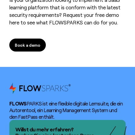
learning platform that is conform with the latest
security requirements? Request your free demo
here to see what FLOWSPARKS can do for you.
Book a demo
Book a demo
FLOWS
PARKS ist eine flexible digitale Lernsuite, die ein
Autorentool, ein Learning Management System und
den FastPass enthält.
Willst du mehr erfahren?