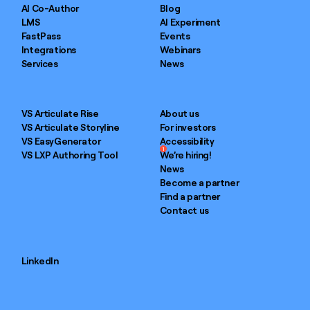
AI Co-Author
Blog
LMS
AI Experiment
FastPass
Events
Integrations
Webinars
Services
News
VS Articulate Rise
About us
VS Articulate Storyline
For investors
VS EasyGenerator
Accessibility
1
VS LXP Authoring Tool
We’re hiring!
News
Become a partner
Find a partner
Contact us
LinkedIn