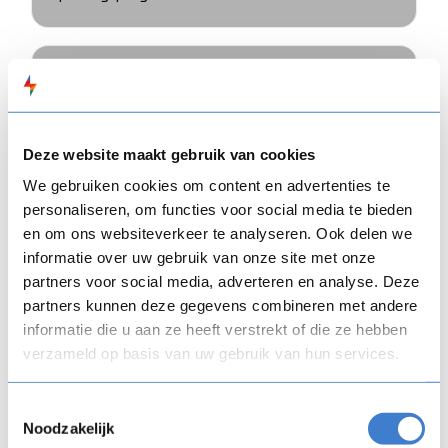
6.000+
cursisten
Deze website maakt gebruik van cookies
We gebruiken cookies om content en advertenties te
personaliseren, om functies voor social media te bieden
en om ons websiteverkeer te analyseren. Ook delen we
informatie over uw gebruik van onze site met onze
Aan de slag
partners voor social media, adverteren en analyse. Deze
partners kunnen deze gegevens combineren met andere
Voorbeelden van gebruikte
FLOW
SPARKS
informatie die u aan ze heeft verstrekt of die ze hebben
features:
verzameld op basis van uw gebruik van hun services.
STORYWISE
: NOC*NSF heeft
STORY
WISE
Toestemmingsselectie
ingezet voor bijvoorbeeld een e-Learning over
Noodzakelijk
integriteit en voor de onboarding van nieuwe